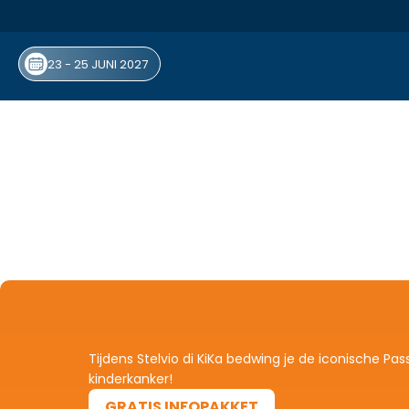
23 - 25 JUNI 2027
Tijdens Stelvio di KiKa bedwing je de iconische Pas
kinderkanker!
GRATIS INFOPAKKET