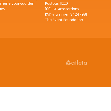
emene voorwaarden
Postbus 11220
acy
1001 GE Amsterdam
KVK-nummer: 
34247981
The Event Foundation
:
Fiets, ren of wandel voor een toekomst zonder kanker
GIRO DI K