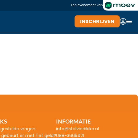
Een evenement van
INSCHRIJVEN
INSCHRIJVEN
NKS
INFORMATIE
lgestelde vragen
info@stelviodikika.nl
 gebeurt er met het geld?
088-3665421