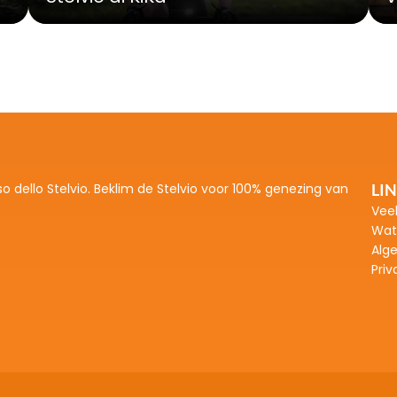
so dello Stelvio. Beklim de Stelvio voor 100% genezing van 
LI
Vee
Wat
Alg
Priv