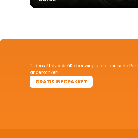
Tijdens Stelvio di KiKa bedwing je de iconische Pas
kinderkanker!
GRATIS INFOPAKKET
GRATIS INFOPAKKET