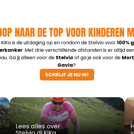
LOOP NAAR DE TOP VOOR KINDEREN 
i KiKa is de uitdaging op en rondom de Stelvio voor 
100% g
erkanker
. Met drie verschillende afstanden is er altijd ee
au. Ga jij alleen voor de 
Stelvio
 of ga je ook voor de 
Mort
Gavia
? 
SCHRIJF JE NU IN!
SCHRIJF JE NU IN!
Lees alles over 
H
Stelvio di KiKa
v