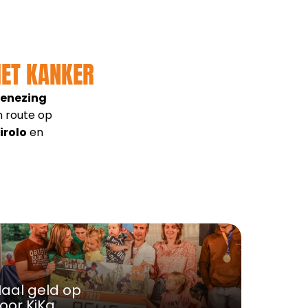
MET KANKER
enezing 
n route op 
irolo
 en 
aal geld op 
oor KiKa