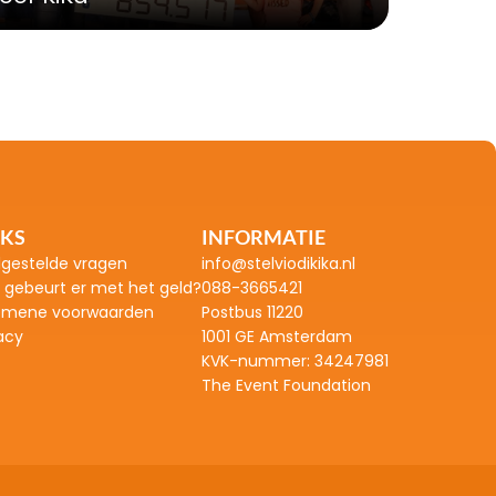
NKS
INFORMATIE
lgestelde vragen
info@stelviodikika.nl
 gebeurt er met het geld?
088-3665421
emene voorwaarden
Postbus 11220
acy
1001 GE Amsterdam
KVK-nummer: 
34247981
The Event Foundation