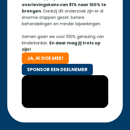
overlevingskans van 81% naar 100% te 
brengen
. Dankzij dit onderzoek zijn er al 
enorme stappen gezet: betere 
behandelingen en minder bijwerkingen. 
Samen gaan we voor 100% genezing van 
kinderkanker. 
En daar mag jij trots op 
zijn!
JA, IK DOE MEE!
JA, IK DOE MEE!
SPONSOR EEN DEELNEMER
SPONSOR EEN DEELNEMER