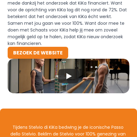
mede dankzij het onderzoek dat KiKa financiert. Want 
voor de oprichting van KiKa lag dit nog rond de 72%. Dat 
betekent dat het onderzoek van KiKa écht werkt. 
Samen met jou gaan we voor 100%. Want door mee te 
doen met Schaats voor KiKa help jij mee om zoveel 
mogelijk geld op te halen, zodat KiKa nieuw onderzoek 
kan financieren.
BEZOEK DE WEBSITE
BEZOEK DE WEBSITE
Tijdens Stelvio di KiKa bedwing je de iconische Passo 
dello Stelvio. Beklim de Stelvio voor 100% genezing van 